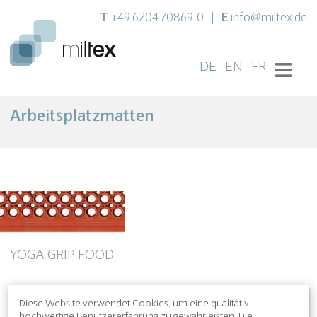
T
E
+49 6204 70869-0
|
info@miltex.de
DE
EN
FR
Arbeitsplatzmatten
YOGA GRIP FOOD
Diese Website verwendet Cookies, um eine qualitativ
hochwertige Benutzererfahrung zu gewährleisten. Die