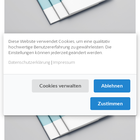
Diese Website verwendet Cookies, um eine qualitativ
hochwertige Benutzererfahrung zu gewährleisten. Die
Download Katalog Arbeitsplatzmatten (PDF)
Einstellungen können jederzeit geändert werden.
Datenschutzerklärung
|
Impressum
Cookies verwalten
Ablehnen
Zustimmen