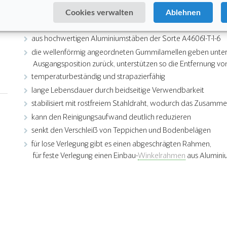
Außenbereich
Cookies verwalten
Ablehnen
Die Vorteile auf einen Blick
aus hochwertigen Aluminiumstäben der Sorte A46061-T-1-6
die wellenförmig angeordneten Gummilamellen geben unter D
Ausgangsposition zurück, unterstützen so die Entfernung 
temperaturbeständig und strapazierfähig
lange Lebensdauer durch beidseitige Verwendbarkeit
stabilisiert mit rostfreiem Stahldraht, wodurch das Zusamme
kann den Reinigungsaufwand deutlich reduzieren
senkt den Verschleiß von Teppichen und Bodenbelägen
für lose Verlegung gibt es einen abgeschrägten Rahmen,
für feste Verlegung einen Einbau-
Winkelrahmen
aus Alumin