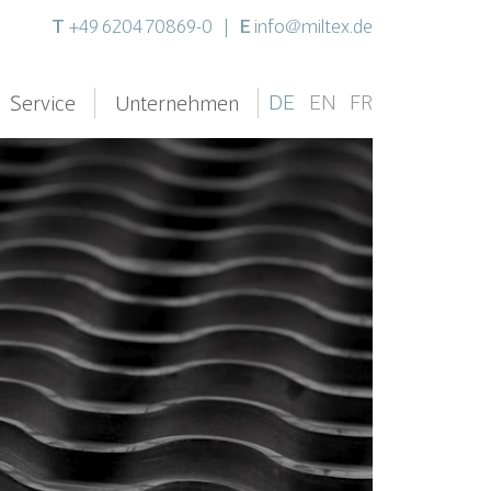
T
E
+49 6204 70869-0
|
info@miltex.de
DE
EN
FR
Service
Unternehmen