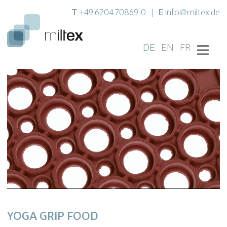
T
E
+49 6204 70869-0
|
info@miltex.de
DE
EN
FR
YOGA GRIP FOOD
Settings