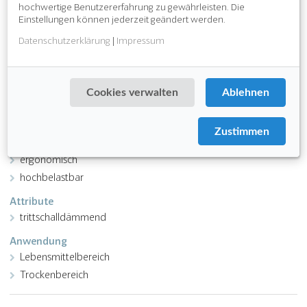
hochwertige Benutzererfahrung zu gewährleisten. Die
trittsicher und rutschhemmend R10 (
DIN 51130
)
Einstellungen können jederzeit geändert werden.
gute Drainage und Lüftung / V10 (
DIN 51130
)
Datenschutzerklärung
|
Impressum
Download PDF
Cookies verwalten
Ablehnen
Funktion
rutschhemmend
Zustimmen
chemikalienbeständig
ergonomisch
hochbelastbar
Attribute
trittschalldämmend
Anwendung
Lebensmittelbereich
Trockenbereich