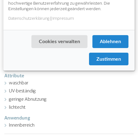
hochwertige Benutzererfahrung zu gewährleisten. Die
UV-beständig
Einstellungen können jederzeit geändert werden.
für Haushaltswaschmaschinen und Trockner geeignet (bis 30 C°)
Datenschutzerklärung
|
Impressum
Download PDF
Cookies verwalten
Ablehnen
Funktion
Feinschmutz
Zustimmen
Nässeaufnahme
Attribute
waschbar
UV-beständig
geringe Abnutzung
lichtecht
Anwendung
Innenbereich