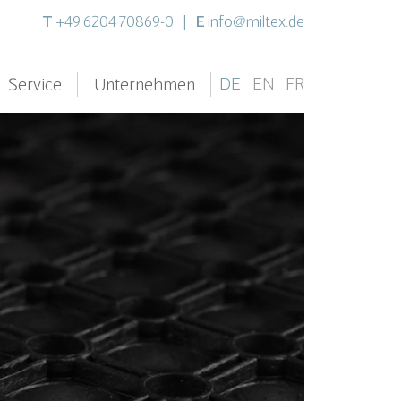
T
E
+49 6204 70869-0
|
info@miltex.de
DE
EN
FR
Service
Unternehmen