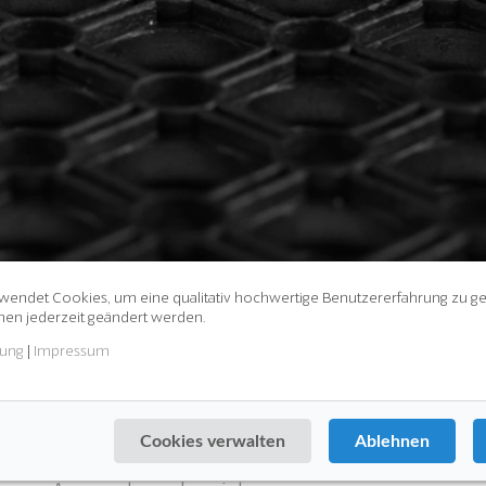
wendet Cookies, um eine qualitativ hochwertige Benutzererfahrung zu ge
nen jederzeit geändert werden.
rung
|
Impressum
EAZYCARE SCRUB
Sehr rutschsichere Matte, die auch extremen Witterungsbedin
Cookies verwalten
Ablehnen
Für alle Eingangsbereiche geeignet.