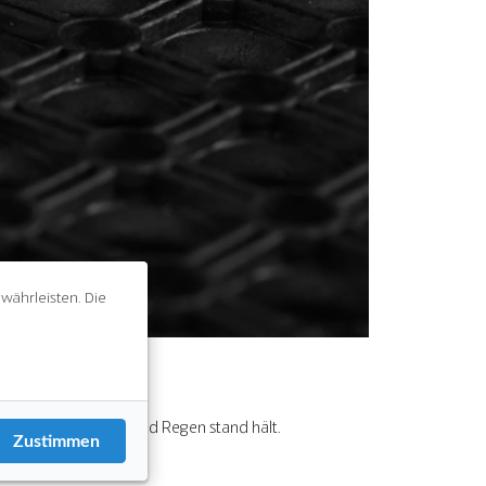
währleisten. Die
Settings
gungen wie Schnee und Regen stand hält.
Zustimmen