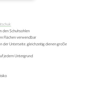
tschuk
an den Schuhsohlen
sen Flächen verwendbar
er Unterseite, gleichzeitig dienen große
 auf jedem Untergrund
isiko