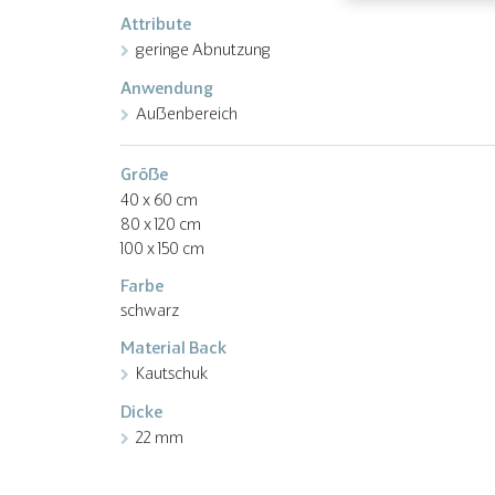
Attribute
geringe Abnutzung
Anwendung
Außenbereich
Größe
40 x 60 cm
80 x 120 cm
100 x 150 cm
Farbe
schwarz
Material Back
Kautschuk
Dicke
22 mm