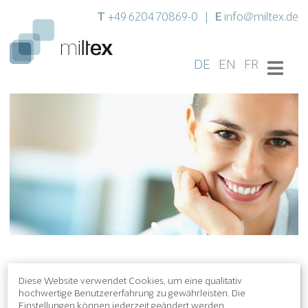
T
E
+49 6204 70869-0
|
info@miltex.de
DE
EN
FR
Unser Service für Sie
Diese Website verwendet Cookies, um eine qualitativ
hochwertige Benutzererfahrung zu gewährleisten. Die
Durch unseren Service möchten wir uns bedanken, dass Sie uns
Einstellungen können jederzeit geändert werden.