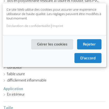
dos en polyuréthane résistant à l’usure et robuste, sans PVC,
chlorures ou plastifiants
Ce site Web utilise des cookies pour assurer une expérience
la fibre est composée de nylon régénéré
utilisateur de haute qualité. Les réglages peuvent être modifiés à
tout moment.
Déclaration de confidentialité
|
Imprint
Download PDF
Fonction
Gérer les cookies
Rejeter
Saleté fine
Absorption de l’humidité
D'accord
Attributes
durabilité
faible usure
difficilement inflammable
Application
En intérieur
Taille