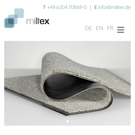
T
E
+49 6204 70869-0
|
info@miltex.de
DE
EN
FR