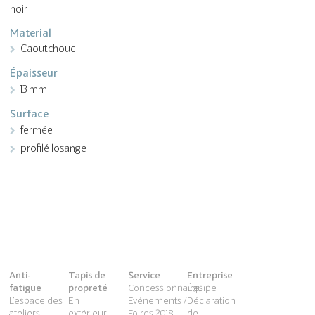
noir
Material
Caoutchouc
Épaisseur
13 mm
Surface
fermée
profilé losange
Anti-
Tapis de
Service
Entreprise
fatigue
propreté
Concessionnaires
Équipe
L'espace des
En
Evénements /
Déclaration
ateliers
extérieur
Foires 2018
de