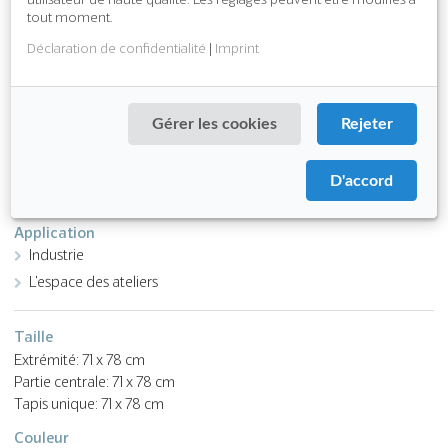
tout moment.
Download PDF
Déclaration de confidentialité
|
Imprint
Fonction
antidérapant
Gérer les cookies
Rejeter
ergonomique
Attributes
D'accord
absorbe les bruits de pas
Application
Industrie
L'espace des ateliers
Taille
Extrémité: 71 x 78 cm
Partie centrale: 71 x 78 cm
Tapis unique: 71 x 78 cm
Couleur