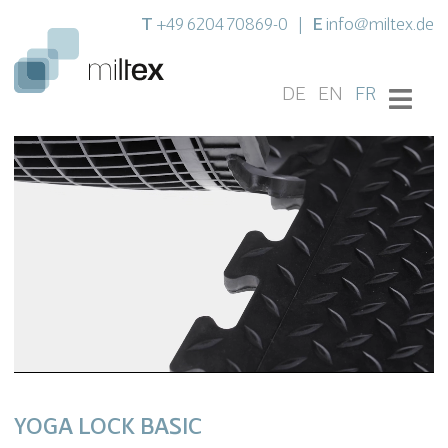
T
E
+49 6204 70869-0
|
info@miltex.de
DE
EN
FR
YOGA LOCK BASIC
Settings