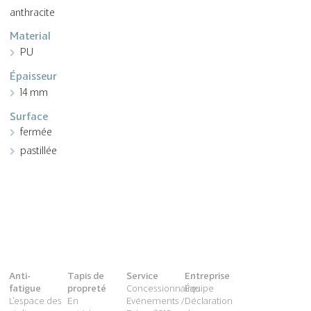
anthracite
Material
PU
Épaisseur
14 mm
Surface
fermée
pastillée
Anti-
Tapis de
Service
Entreprise
fatigue
propreté
Concessionnaires
Équipe
L'espace des
En
Evénements /
Déclaration