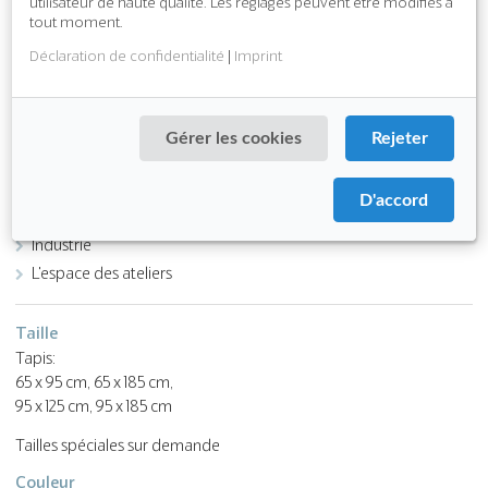
utilisateur de haute qualité. Les réglages peuvent être modifiés à
Download PDF
tout moment.
Déclaration de confidentialité
|
Imprint
Fonction
résistant aux produits chimiques
Attributes
Gérer les cookies
Rejeter
peu inflammable
absorbe les bruits de pas
D'accord
Application
Industrie
L'espace des ateliers
Taille
Tapis:
65 x 95 cm, 65 x 185 cm,
95 x 125 cm, 95 x 185 cm
Tailles spéciales sur demande
Couleur