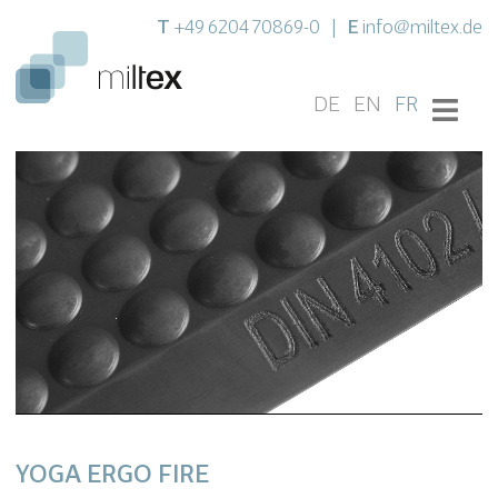
T
E
+49 6204 70869-0
|
info@miltex.de
DE
EN
FR
YOGA ERGO FIRE
Settings