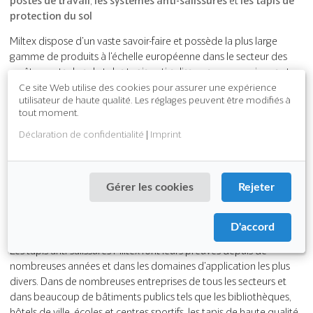
postes de travail
,
les systèmes anti-salissures
et
les tapis de
protection du sol
Miltex dispose d'un vaste savoir-faire et possède la plus large
gamme de produits à l'échelle européenne dans le secteur des
revêtements de sol et des tapis anti-salissures ergonomiques et
antidérapants. L'offre variée est complétée grâce à la coopération
Ce site Web utilise des cookies pour assurer une expérience
utilisateur de haute qualité. Les réglages peuvent être modifiés à
avec de grands fabricants. Avec un choix exceptionnel de tapis et
tout moment.
de revêtements différents, nous pouvons offrir une solution
appropriée à presque tous les secteurs. Partout où le travail est
Déclaration de confidentialité
|
Imprint
effectué debout et en marchant, les tapis pour postes de travail
Miltex assurent un confort et une adhérence élevés, permettant
une amélioration significative des conditions de travail.
Gérer les cookies
Rejeter
Les tapis anti-salissures innovants Miltex sont particulièrement
appropriés à toutes les entrées, surtout dans les zones fortement
D'accord
fréquentées par le public générant de la saleté et de la poussière.
Les tapis anti-salissures Miltex font leurs preuves depuis de
nombreuses années et dans les domaines d'application les plus
divers. Dans de nombreuses entreprises de tous les secteurs et
dans beaucoup de bâtiments publics tels que les bibliothèques,
hôtels de ville, écoles et centres sportifs, les tapis de haute qualité