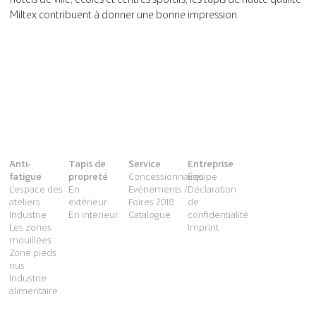
Miltex contribuent à donner une bonne impression.
Anti-
Tapis de
Service
Entreprise
fatigue
propreté
Concessionnaires
Équipe
L'espace des
En
Evénements /
Déclaration
ateliers
extérieur
Foires 2018
de
Industrie
En intérieur
Catalogue
confidentialité
Les zones
Imprint
mouillées
Zone pieds
nus
Industrie
alimentaire