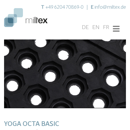
T
E
+49 6204 70869-0
|
info@miltex.de
DE
EN
FR
YOGA OCTA BASIC
Settings