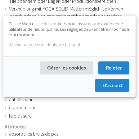
Fließbändern oder Lager- oder Produktionsbereichen
Verknüpfung mit YOGA SOLID-Matten möglich (so können
verschiedene Anwendungsbereiche abgedeckt werden)
Ce site Web utilise des cookies pour assurer une expérience
der Arbeitsbereich bleibt trocken, trittsicher und rutschfest
utilisateur de haute qualité. Les réglages peuvent être modifiés à
in Verbindung mit Leisten inklusive Ecken ist der Bodenblag
tout moment.
befahrbar (Sackkarren, Handwagen usw.)
Déclaration de confidentialité
|
Imprint
gute
Rutschhemmung
/ R10 (DIN EN 16165)
gute Drainage und Lüftung / V10 (
DIN 51130
)
Gérer les cookies
Rejeter
Download PDF
D'accord
Fonction
antidérapant
ergonomique
faible usure
Attributes
absorbe les bruits de pas