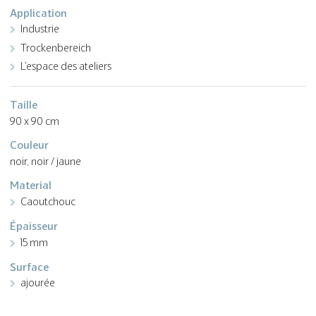
Application
Industrie
Trockenbereich
L'espace des ateliers
Taille
90 x 90 cm
Couleur
noir, noir / jaune
Material
Caoutchouc
Épaisseur
15 mm
Surface
ajourée