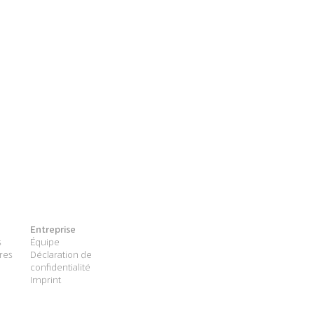
Entreprise
s
Équipe
res
Déclaration de
confidentialité
Imprint