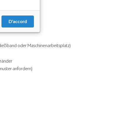
D'accord
r, Fließband oder Maschinenarbeitsplatz)
nränder
muster anfordern)