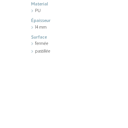
Material
PU
Épaisseur
14 mm
Surface
fermée
pastillée