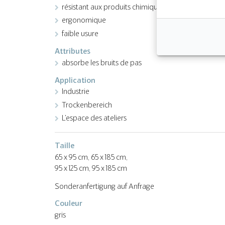
résistant aux produits chimiques
ergonomique
faible usure
Attributes
absorbe les bruits de pas
Application
Industrie
Trockenbereich
L'espace des ateliers
Taille
65 x 95 cm, 65 x 185 cm,
95 x 125 cm, 95 x 185 cm
Sonderanfertigung auf Anfrage
Couleur
gris