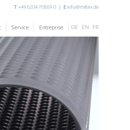
T
E
+49 6204 70869-0
|
info@miltex.de
DE
EN
FR
t
Service
Entreprise