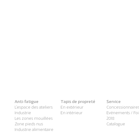
Anti-fatigue
Tapis de propreté
Service
L'espace des ateliers
En extérieur
Concessionnaire
Industrie
En intérieur
Evénements / Foi
Les zones mouillées
2018
Zone pieds nus
Catalogue
Industrie alimentaire