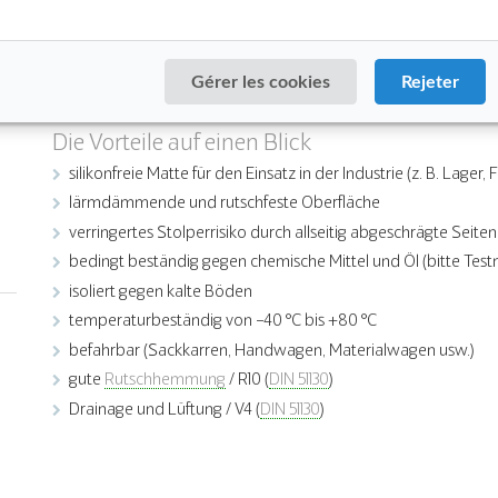
an Fließbändern, Werkbänken und Maschinenarbeitsplätzen
an Kommissionierungs- und Packetierplätzen
in Lagerbereichen (für Gänge und Passagen)
Gérer les cookies
Rejeter
Verkaufstheken und Informationsschaltern
Die Vorteile auf einen Blick
silikonfreie Matte für den Einsatz in der Industrie (z. B. Lage
lärmdämmende und rutschfeste Oberfläche
verringertes Stolperrisiko durch allseitig abgeschrägte Seite
bedingt beständig gegen chemische Mittel und Öl (bitte Test
isoliert gegen kalte Böden
temperaturbeständig von −40 °C bis +80 °C
befahrbar (Sackkarren, Handwagen, Materialwagen usw.)
gute
Rutschhemmung
/ R10 (
DIN 51130
)
Drainage und Lüftung / V4 (
DIN 51130
)