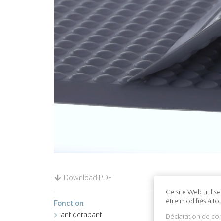
Download PDF
Ce site Web utilis
être modifiés à t
Fonction
antidérapant
Déclaration de con