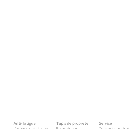
Anti-fatigue
Tapis de propreté
Service
L'espace des ateliers
En extérieur
Concessionnaire