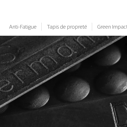
Anti-Fatigue
Tapis de propreté
Green Impac