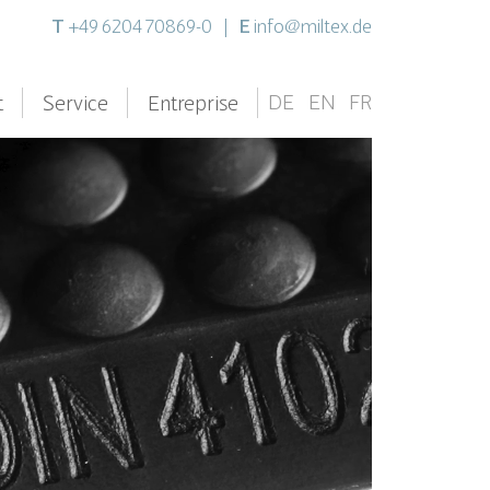
T
E
+49 6204 70869-0
|
info@miltex.de
DE
EN
FR
t
Service
Entreprise