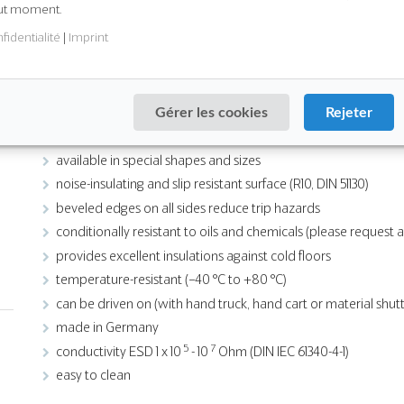
Applications
out moment.
assembly lines
fidentialité
|
Imprint
workbenches
workstations at machinery
The benefits at a glance
Gérer les cookies
Rejeter
silicone-free and fireproof workplace mat (Cfl-S1, DIN EN 13501
available in special shapes and sizes
noise-insulating and slip resistant surface (R10, DIN 51130)
beveled edges on all sides reduce trip hazards
conditionally resistant to oils and chemicals (please request 
provides excellent insulations against cold floors
temperature-resistant (−40 °C to +80 °C)
can be driven on (with hand truck, hand cart or material shutt
made in Germany
5
7
conductivity ESD 1 x 10
- 10
Ohm (DIN IEC 61340-4-1)
easy to clean