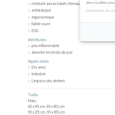
être modifiés à t
résistant aux produits chimiques
antistatique
Déclaration de con
ergonomique
faible usure
ESD
Attributes
peu inflammable
absorbe les bruits de pas
Application
Dry area
Industrie
L'espace des ateliers
Taille
Mats:
65 x 95 cm, 65 x 185 cm,
95 x 125 cm, 95 x 185 cm