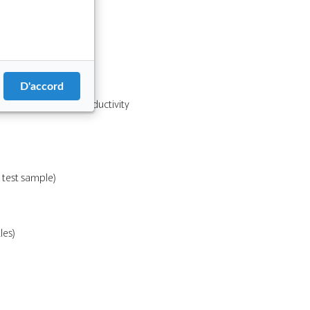
D'accord
-1) with very good conductivity
a test sample)
les)