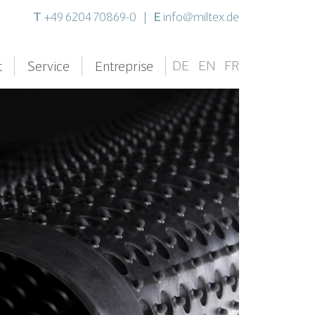
T
E
+49 6204 70869-0
|
info@miltex.de
DE
EN
FR
t
Service
Entreprise