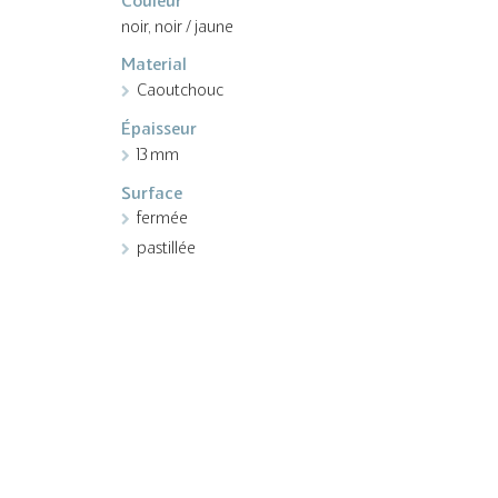
Couleur
noir, noir / jaune
Material
Caoutchouc
Épaisseur
13 mm
Surface
fermée
pastillée