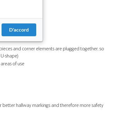
D'accord
 pieces and corner elements are plugged together, so
r U-shape)
 areas of use
 for better hallway markings and therefore more safety