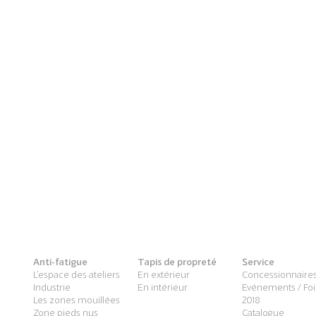
Anti-fatigue
Tapis de propreté
Service
L'espace des ateliers
En extérieur
Concessionnaire
Industrie
En intérieur
Evénements / Foi
Les zones mouillées
2018
Zone pieds nus
Catalogue