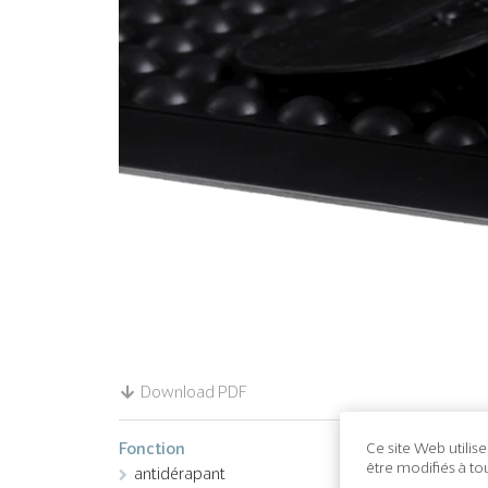
Download PDF
Fonction
Ce site Web utilis
être modifiés à t
antidérapant