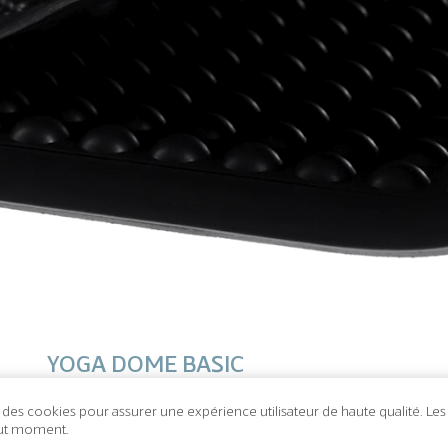
YOGA DOME BASIC
Ideal for use at industry workplaces and long assembly lines.
e des cookies pour assurer une expérience utilisateur de haute qualité. Le
Applications
out moment.