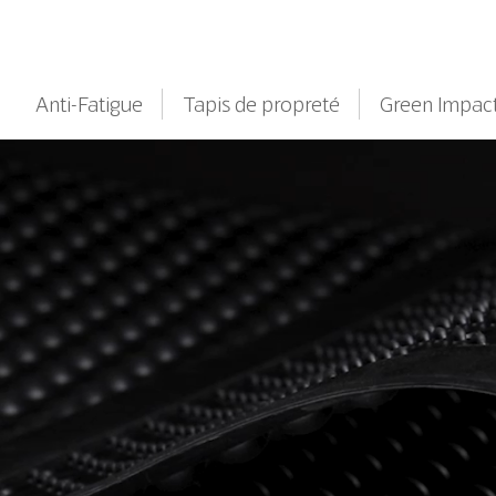
Anti-Fatigue
Tapis de propreté
Green Impac