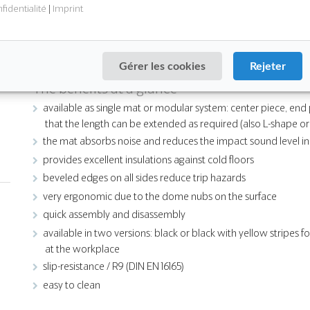
industry sector
fidentialité
|
Imprint
assembly lines
workbenches
workstations at machinery
Gérer les cookies
Rejeter
The benefits at a glance
available as single mat or modular system: center piece, end
that the length can be extended as required (also L-shape o
the mat absorbs noise and reduces the impact sound level in
provides excellent insulations against cold floors
beveled edges on all sides reduce trip hazards
very ergonomic due to the dome nubs on the surface
quick assembly and disassembly
available in two versions: black or black with yellow stripes
at the workplace
slip-resistance / R9 (DIN EN 16165)
easy to clean